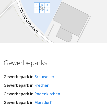
5
3
1
3c
6
4
2
Gewerbeparks
Gewerbepark in
Brauweiler
Gewerbepark in
Frechen
Gewerbepark in
Rodenkirchen
Gewerbepark in
Marsdorf